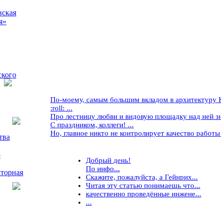
вская
я»
ского
По-моему, самым большим вкладом в архитектуру Кр
:roll: ...
Про лестницу любви и видовую площадку над ней знае
С праздником, коллеги! ...
Но, главное никто не контролирует качество работы ..
тва
5
Добрый день!
По инфо...
торная
Скажите, пожалуйста, а Гейнрих...
Читая эту статью понимаешь что...
качественно проведённые инжене...
...