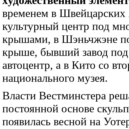
художественный элемент
временем в Швейцарских 
культурный центр под м
крышами, в Шэньчжэне по
крыше, бывший завод по
автоцентр, а в Кито со в
национального музея.
Власти Вестминстера ре
постоянной
основе
скуль
появилась
весной
на
Уоте