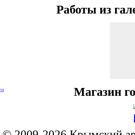
Работы
из гал
Магазин
го
го
© 2009-2026 Крымский ар