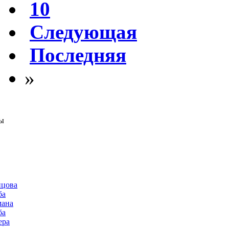
10
Следующая
Последняя
»
ы
нцова
ба
мана
ба
ера