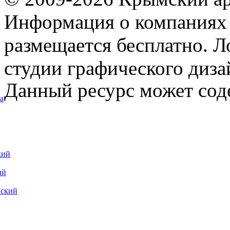
Информация о компаниях 
размещается бесплатно. Л
студии графического диза
Данный ресурс может сод
а
кий
ий
вский