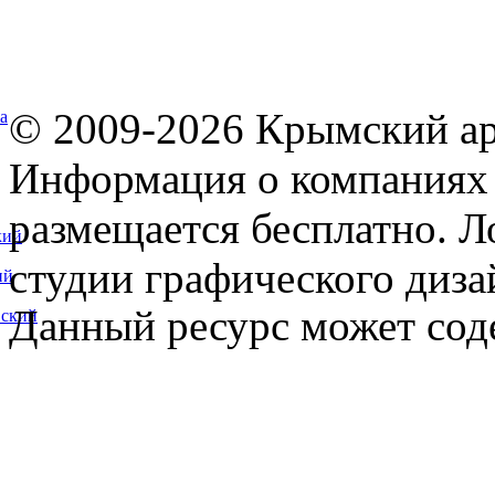
© 2009-2026 Крымский ар
а
Информация о компаниях 
размещается бесплатно. Л
кий
студии графического диза
ий
Данный ресурс может сод
вский