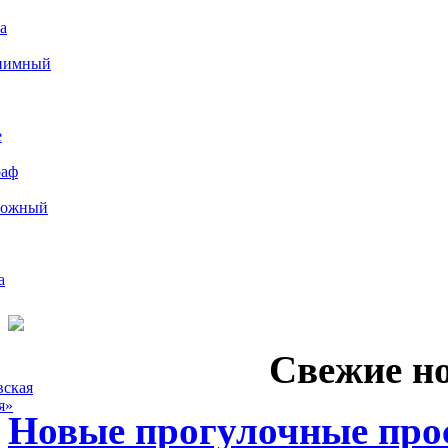
а
иимный
е
раф
рожный
а
Свежие н
вская
я»
Новые прогулочные прос