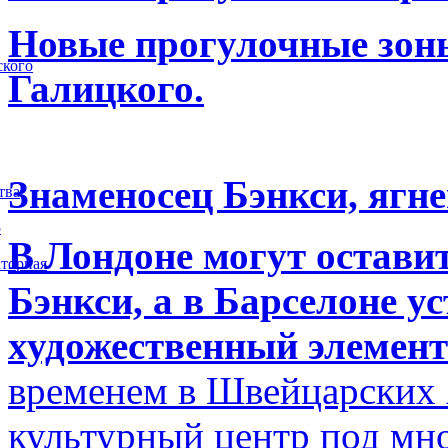
Новые прогулочные зоны
ского
Галицкого.
Знаменосец Бэнкси, ягне
тва
5
В Лондоне могут остави
торная
Бэнкси, а в Барселоне у
художественный элемент
временем в Швейцарских 
культурный центр под м