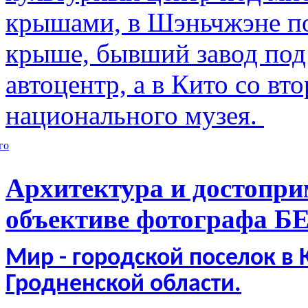
крышами, в Шэньчжэне по
крыше, бывший завод по
автоцентр, а в Кито со в
национального музея.
го
Архитектура и достопри
объективе фотографа Б
Мир - городской поселок в
Гродненской области.